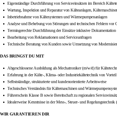
Eigenständige Durchführung von Serviceeinsätzen im Bereich Kält
Wartung, Inspektion und Reparatur von Kälteanlagen, Kältemaschin
Inbetriebnahme von Kältesystemen und Wärmepumpenanlagen
Analyse und Behebung von Störungen und technischen Fehlern vor O
Termingerechte Durchführung der Einsätze inklusive Dokumentation d
Bearbeitung von Reklamationen und Serviceanfragen
Technische Beratung von Kunden sowie Umsetzung von Modernisier
DAS BRINGST DU MIT
Abgeschlossene Ausbildung als Mechatroniker (m/w/d) für Kältetechn
Erfahrung in der Kälte-, Klima- oder Industriekältetechnik von Vortei
Selbstständige, strukturierte und kundenorientierte Arbeitsweise
Technisches Verständnis für Kältemaschinen und Wärmepumpensyst
Führerschein Klasse B sowie Bereitschaft zu regionalen Serviceeinsät
Idealerweise Kenntnisse in der Mess-, Steuer- und Regelungstechnik
WIR GARANTIEREN DIR