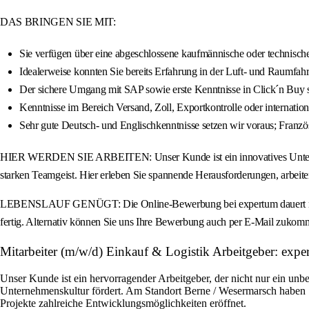
DAS BRINGEN SIE MIT:
Sie verfügen über eine abgeschlossene kaufmännische oder technische
Idealerweise konnten Sie bereits Erfahrung in der Luft- und Raumfah
Der sichere Umgang mit SAP sowie erste Kenntnisse in Click´n Buy s
Kenntnisse im Bereich Versand, Zoll, Exportkontrolle oder internationa
Sehr gute Deutsch- und Englischkenntnisse setzen wir voraus; Französ
HIER WERDEN SIE ARBEITEN: Unser Kunde ist ein innovatives Unternehmen
starken Teamgeist. Hier erleben Sie spannende Herausforderungen, arbeiten
LEBENSLAUF GENÜGT: Die Online-Bewerbung bei expertum dauert nur we
fertig. Alternativ können Sie uns Ihre Bewerbung auch per E-Mail zukomm
Mitarbeiter (m/w/d) Einkauf & Logistik Arbeitgeber: ex
Unser Kunde ist ein hervorragender Arbeitgeber, der nicht nur ein unbe
Unternehmenskultur fördert. Am Standort Berne / Wesermarsch haben S
Projekte zahlreiche Entwicklungsmöglichkeiten eröffnet.