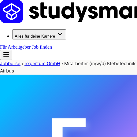
Alles für deine Karriere
Für Arbeitgeber
Job finden
Jobbörse
›
expertum GmbH
›
Mitarbeiter (m/w/d) Klebetechnik
Airbus