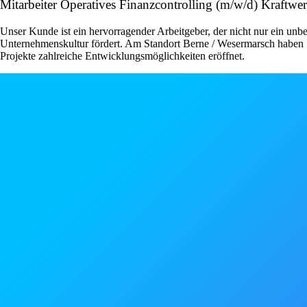
Mitarbeiter Operatives Finanzcontrolling (m/w/d) Kraft
Unser Kunde ist ein hervorragender Arbeitgeber, der nicht nur ein unbe
Unternehmenskultur fördert. Am Standort Berne / Wesermarsch haben S
Projekte zahlreiche Entwicklungsmöglichkeiten eröffnet.