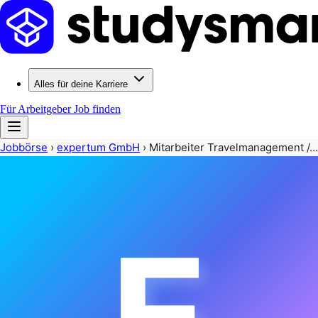
Alles für deine Karriere
Für Arbeitgeber
Job finden
Jobbörse
›
expertum GmbH
›
Mitarbeiter Travelmanagement /…
E