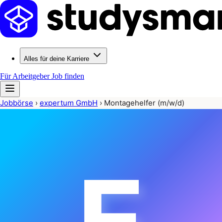
Alles für deine Karriere
Für Arbeitgeber
Job finden
Jobbörse
›
expertum GmbH
›
Montagehelfer (m/w/d)
E