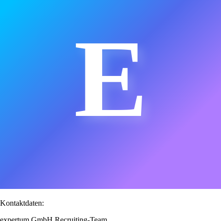
E
Kontaktdaten:
expertum GmbH Recruiting-Team