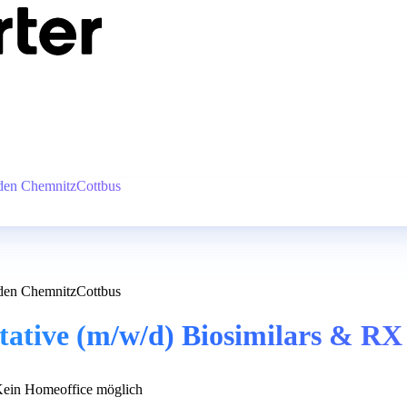
sden ChemnitzCottbus
sden ChemnitzCottbus
ntative (m/w/d) Biosimilars & R
ein Homeoffice möglich