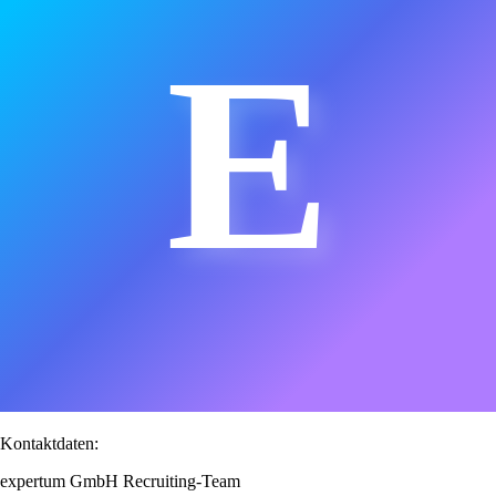
E
Kontaktdaten:
expertum GmbH Recruiting-Team