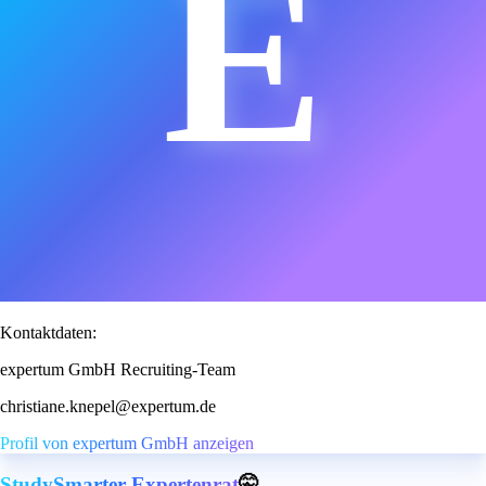
E
Kontaktdaten:
expertum GmbH Recruiting-Team
christiane.knepel@expertum.de
Profil von expertum GmbH anzeigen
StudySmarter Expertenrat
🤫