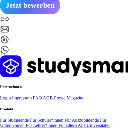
Jetzt bewerben
Unternehmen
Login
Impressum
FAQ
AGB
Presse
Magazine
Produkt
Für Studierende
Für Schüler*innen
Für Auszubildende
Für
Unternehmen
Für Lehrer*innen
Für Eltern
Alle Universitäten