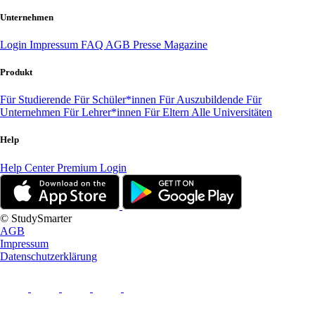
Unternehmen
Login
Impressum
FAQ
AGB
Presse
Magazine
Produkt
Für Studierende
Für Schüler*innen
Für Auszubildende
Für
Unternehmen
Für Lehrer*innen
Für Eltern
Alle Universitäten
Help
Help Center
Premium Login
© StudySmarter
AGB
Impressum
Datenschutzerklärung