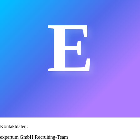
E
Kontaktdaten:
expertum GmbH Recruiting-Team