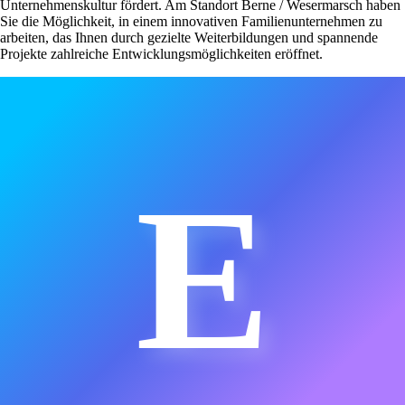
Unternehmenskultur fördert. Am Standort Berne / Wesermarsch haben
Sie die Möglichkeit, in einem innovativen Familienunternehmen zu
arbeiten, das Ihnen durch gezielte Weiterbildungen und spannende
Projekte zahlreiche Entwicklungsmöglichkeiten eröffnet.
E