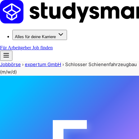
Alles für deine Karriere
Für Arbeitgeber
Job finden
Jobbörse
›
expertum GmbH
›
Schlosser Schienenfahrzeugbau
(m/w/d)