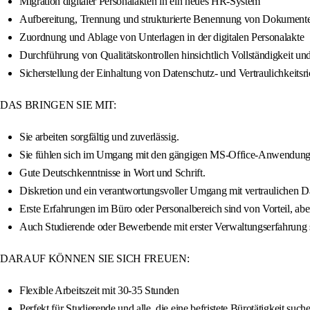
Migration digitaler Personalakten in ein neues HR-System
Aufbereitung, Trennung und strukturierte Benennung von Dokument
Zuordnung und Ablage von Unterlagen in der digitalen Personalakte
Durchführung von Qualitätskontrollen hinsichtlich Vollständigkeit un
Sicherstellung der Einhaltung von Datenschutz- und Vertraulichkeitsri
DAS BRINGEN SIE MIT:
Sie arbeiten sorgfältig und zuverlässig.
Sie fühlen sich im Umgang mit den gängigen MS-Office-Anwendunge
Gute Deutschkenntnisse in Wort und Schrift.
Diskretion und ein verantwortungsvoller Umgang mit vertraulichen Dat
Erste Erfahrungen im Büro oder Personalbereich sind von Vorteil, abe
Auch Studierende oder Bewerbende mit erster Verwaltungserfahrung 
DARAUF KÖNNEN SIE SICH FREUEN:
Flexible Arbeitszeit mit 30-35 Stunden
Perfekt für Studierende und alle, die eine befristete Bürotätigkeit such