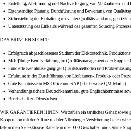
Erstellung, Abstimmung und Nachverfolgung von Maßnahmen- und En
Eigenständige Planung, Durchführung und Bewertung von Qualitätsge
Sicherstellung der Einhaltung relevanter Qualitätsstandards, gesetzli
Unterstützung des Einkaufs während des gesamten Sourcing-Prozesses
DAS BRINGEN SIE MIT:
Erfolgreich abgeschlossenes Studium der Elektrotechnik, Produktionst
Mehrjährige Berufserfahrung im Qualitätsmanagement oder Supplier Qu
Fundierte Kenntnisse gängiger Qualitätsmethoden und Problemlö
Erfahrung in der Durchführung von Lieferanten-, Produkt- oder Proz
Gute Kenntnisse in MS Office und SAP (idealerweise QM-Modul)
Verhandlungssichere Deutschkenntnisse, gute Englischkenntnisse sowie
Bereitschaft zu Dienstreisen
WIR GARANTIEREN IHNEN: Wir zahlen ein tarifliches Gehalt sowie ggf. B
Kooperation mit der Allianz und der Nürnberger Versicherung bieten wir ein
bekommen Sie exklusive Rabatte in über 600 Geschäften und Online-Shops