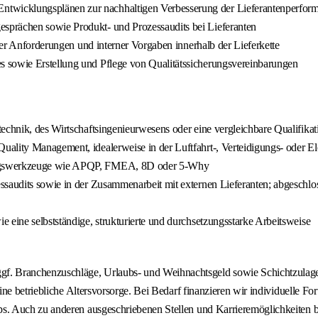
twicklungsplänen zur nachhaltigen Verbesserung der Lieferantenperfor
sprächen sowie Produkt- und Prozessaudits bei Lieferanten
cher Anforderungen und interner Vorgaben innerhalb der Lieferkette
 sowie Erstellung und Pflege von Qualitätssicherungsvereinbarungen
echnik, des Wirtschaftsingenieurwesens oder eine vergleichbare Qualifikat
ality Management, idealerweise in der Luftfahrt-, Verteidigungs- oder Ele
sungswerkzeuge wie APQP, FMEA, 8D oder 5-Why
essaudits sowie in der Zusammenarbeit mit externen Lieferanten; abgeschl
 eine selbstständige, strukturierte und durchsetzungsstarke Arbeitsweise
ranchenzuschläge, Urlaubs- und Weihnachtsgeld sowie Schichtzulagen nac
e betriebliche Altersvorsorge. Bei Bedarf finanzieren wir individuelle Fort
. Auch zu anderen ausgeschriebenen Stellen und Karrieremöglichkeiten be