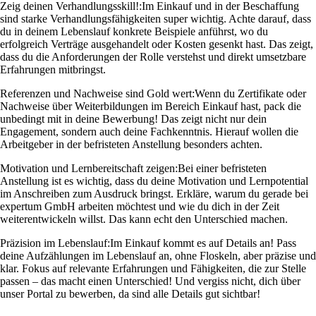
Zeig deinen Verhandlungsskill!:
Im Einkauf und in der Beschaffung
sind starke Verhandlungsfähigkeiten super wichtig. Achte darauf, dass
du in deinem Lebenslauf konkrete Beispiele anführst, wo du
erfolgreich Verträge ausgehandelt oder Kosten gesenkt hast. Das zeigt,
dass du die Anforderungen der Rolle verstehst und direkt umsetzbare
Erfahrungen mitbringst.
Referenzen und Nachweise sind Gold wert:
Wenn du Zertifikate oder
Nachweise über Weiterbildungen im Bereich Einkauf hast, pack die
unbedingt mit in deine Bewerbung! Das zeigt nicht nur dein
Engagement, sondern auch deine Fachkenntnis. Hierauf wollen die
Arbeitgeber in der befristeten Anstellung besonders achten.
Motivation und Lernbereitschaft zeigen:
Bei einer befristeten
Anstellung ist es wichtig, dass du deine Motivation und Lernpotential
im Anschreiben zum Ausdruck bringst. Erkläre, warum du gerade bei
expertum GmbH arbeiten möchtest und wie du dich in der Zeit
weiterentwickeln willst. Das kann echt den Unterschied machen.
Präzision im Lebenslauf:
Im Einkauf kommt es auf Details an! Pass
deine Aufzählungen im Lebenslauf an, ohne Floskeln, aber präzise und
klar. Fokus auf relevante Erfahrungen und Fähigkeiten, die zur Stelle
passen – das macht einen Unterschied! Und vergiss nicht, dich über
unser Portal zu bewerben, da sind alle Details gut sichtbar!