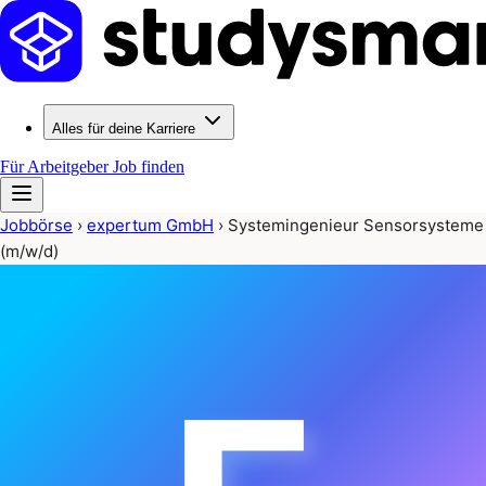
Alles für deine Karriere
Für Arbeitgeber
Job finden
Jobbörse
›
expertum GmbH
›
Systemingenieur Sensorsysteme
(m/w/d)