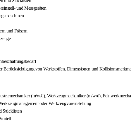
 und Stücklisten
instell- und Messgeräten
ungsmaschinen
ern und Fräsern
kzeuge
hbeschaffungsbedarf
er Berücksichtigung von Werkstoffen, Dimensionen und Kollisionsmerkma
ustriemechaniker (m/w/d), Werkzeugmechaniker (m/w/d), Feinwerkmechani
, Werkzeugmanagement oder Werkzeugvoreinstellung
 Stücklisten
orteil