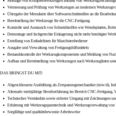
Montage von Komplettwerkzeugen anhand von Werkzeugzeichnungen
Vermessung und Prüfung von Werkzeugen an modernen Werkzeugvore
Übergabe der Messdaten über Softwareschnittstellen an die Bearbeit
Bereitstellung der Werkzeuge für die CNC-Fertigung
Kontrolle und Austausch von Schneidstoffen wie Wendeplatten, Bohr
Demontage und fachgerechte Einlagerung nicht mehr benötigter Wer
Erstellung von Entladelisten für Maschinenbediener
Ausgabe und Verwaltung von Fertigungshilfsmitteln
Bestandskontrolle der Werkzeugkomponenten und Meldung von Nac
Aufbau und Bereitstellung von Werkzeugen nach Werkzeuglisten unt
DAS BRINGST DU MIT:
Abgeschlossene Ausbildung als Zerspanungsmechaniker (m/w/d), Ind
Alternativ mehrjährige Berufserfahrung im Bereich CNC-Fertigung
Technisches Verständnis sowie sicherer Umgang mit Zeichnungen und
Erfahrung mit Werkzeugspanntechnik und Werkzeugverwaltung von V
Sorgfältige und qualitätsbewusste Arbeitsweise