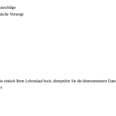
nzuschläge
nische Vorsorge
 einfach Ihren Lebenslauf hoch, überprüfen Sie die übernommenen Daten u
e!