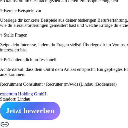
So kannst du im Gespräch gezielt auf deren Philosophie eingehen.
✨
Bereite Beispiele vor
Überlege dir konkrete Beispiele aus deiner bisherigen Berufserfahrung,
wie du Herausforderungen gemeistert hast und welche Erfolge du erziel
✨
Stelle Fragen
Zeige dein Interesse, indem du Fragen stellst! Überlege dir im Voraus,
interessiert bist.
✨
Präsentiere dich professionell
Achte darauf, dass dein Outfit dem Anlass entspricht. Ein gepflegtes Er
anzukommen.
Recruitment Consultant / Recruiter (m/w/d) (Lindau (Bodensee))
expertum Holding GmbH
Standort: Lindau
Jetzt bewerben