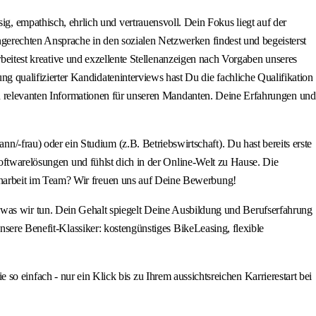
empathisch, ehrlich und vertrauensvoll. Dein Fokus liegt auf der
gerechten Ansprache in den sozialen Netzwerken findest und begeisterst
rbeitest kreative und exzellente Stellenanzeigen nach Vorgaben unseres
qualifizierter Kandidateninterviews hast Du die fachliche Qualifikation
len relevanten Informationen für unseren Mandanten. Deine Erfahrungen und
frau) oder ein Studium (z.B. Betriebswirtschaft). Du hast bereits erste
Softwarelösungen und fühlst dich in der Online-Welt zu Hause. Die
narbeit im Team? Wir freuen uns auf Deine Bewerbung!
 wir tun. Dein Gehalt spiegelt Deine Ausbildung und Berufserfahrung
nsere Benefit-Klassiker: kostengünstiges BikeLeasing, flexible
nfach - nur ein Klick bis zu Ihrem aussichtsreichen Karrierestart bei