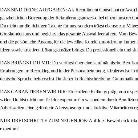
DAS SIND DEINE AUFGABEN: Als Recruitment Consultant (m/w/d) bist Du d
ganzheitlichen Betreuung der Rekrutierungsprozesse bei einem unserer Gr
Du nicht nur die richtigen Talente für uns, sondern trägst ebenso zur Mitg
Großkunden aus und begleitest das gesamte Auswahlverfahren. Vom Bewerbu
und die persönliche Passung für die jeweilige Kundenanforderung immer im
Ideen sowie kreativen Lösungsansätze bringst Du professionell ein und si
DAS BRINGST DU MIT: Du verfügst über eine kaufmännische Berufsausbildu
Erfahrungen im Recruiting und in der Personalbetreuung, idealerweise in d
deutsche Sprache beherrschst Du sicher in Rechtschreibung, Grammatik 
DAS GARANTIEREN WIR DIR: Eine offene Kultur geprägt von respektvoll
wider. Du bist nicht nur Teil der expertum Crew, sondern durch Bonifizier
Arbeitszeiten, eine geförderte Altersvorsorge und attraktive Mitarbeiterve
NUR DREI SCHRITTE ZUM NEUEN JOB: Auf Jetzt Bewerben klicken, Lebensl
expertum!