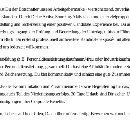
er Botschafter unserer Arbeitgebermarke - wertschätzend, zuverlässig, 
oßkunden. Durch Deine Active Sourcing-Aktivitäten und einer zielgruppen
estaltung und Sicherstellung einer positiven Candidate Experience bei. Du a
ngseingang, der Prüfung und Beurteilung der Unterlagen bis zur Führung 
 Blick. Du erstellst professionell aufbereitete Kandidatenexposés mit al
nd uns jederzeit willkommen.
ng (z.B. Personaldienstleistungskaufmann/-frau oder Industriekaufmann/-
er Personaldienstleistung, gesammelt. Du hast eine Affinität für moderne 
und Zeichensetzung. Du bist kommunikativ und schätzt eine gute Zusamme
er Kommunikation und Zusammenarbeit sowie Begeisterung für das, was
ung auch Teil des Niederlassungserfolgs. 30 Tage Urlaub sind Dir sicher. U
rgünstigungen über Corporate Benefits.
auf hochladen, Daten überprüfen - fertig! Bewerben war noch nie so ei