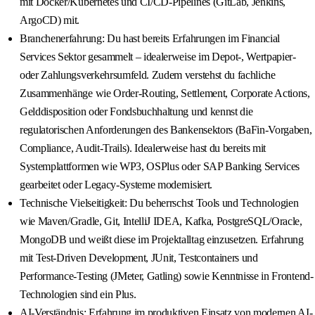
mit Docker/Kubernetes und CI/CD‑Pipelines (GitLab, Jenkins,
ArgoCD) mit.
Branchenerfahrung: Du hast bereits Erfahrungen im Financial
Services Sektor gesammelt – idealerweise im Depot-, Wertpapier-
oder Zahlungsverkehrsumfeld. Zudem verstehst du fachliche
Zusammenhänge wie Order-Routing, Settlement, Corporate Actions,
Gelddisposition oder Fondsbuchhaltung und kennst die
regulatorischen Anforderungen des Bankensektors (BaFin-Vorgaben,
Compliance, Audit-Trails). Idealerweise hast du bereits mit
Systemplattformen wie WP3, OSPlus oder SAP Banking Services
gearbeitet oder Legacy-Systeme modernisiert.
Technische Vielseitigkeit: Du beherrschst Tools und Technologien
wie Maven/Gradle, Git, IntelliJ IDEA, Kafka, PostgreSQL/Oracle,
MongoDB und weißt diese im Projektalltag einzusetzen. Erfahrung
mit Test-Driven Development, JUnit, Testcontainers und
Performance-Testing (JMeter, Gatling) sowie Kenntnisse in Frontend-
Technologien sind ein Plus.
AI-Verständnis: Erfahrung im produktiven Einsatz von modernen AI-