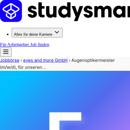
Alles für deine Karriere
Für Arbeitgeber
Job finden
Jobbörse
›
eyes and more GmbH
›
Augenoptikermeister
(m/w/d), für unseren…