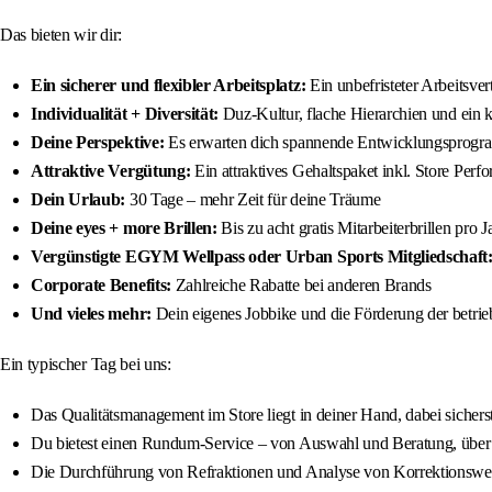
Das bieten wir dir:
Ein sicherer und flexibler Arbeitsplatz:
Ein unbefristeter Arbeitsvert
Individualität + Diversität:
Duz-Kultur, flache Hierarchien und ein 
Deine Perspektive:
Es erwarten dich spannende Entwicklungsprogra
Attraktive Vergütung:
Ein attraktives Gehaltspaket inkl. Store Per
Dein Urlaub:
30 Tage – mehr Zeit für deine Träume
Deine eyes + more Brillen:
Bis zu acht gratis Mitarbeiterbrillen pro 
Vergünstigte EGYM Wellpass oder Urban Sports Mitgliedschaft
Corporate Benefits:
Zahlreiche Rabatte bei anderen Brands
Und vieles mehr:
Dein eigenes Jobbike und die Förderung der betrieb
Ein typischer Tag bei uns:
Das Qualitätsmanagement im Store liegt in deiner Hand, dabei sicherst
Du bietest einen Rundum-Service – von Auswahl und Beratung, über A
Die Durchführung von Refraktionen und Analyse von Korrektionswer