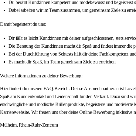
Du berätst Kund:innen kompetent und modebewusst und begeisterst sie
Dabei arbeiten wir im Team zusammen, um gemeinsam Ziele zu errei
Damit begeisterst du uns:
Dir fällt es leicht Kund:innen mit deiner aufgeschlossenen, stets servi
Die Beratung der Kund:innen macht dir Spaß und findest immer die per
Bei der Durchführung von Sehtests hilft dir deine Fachkompetenz 
Es macht dir Spaß, im Team gemeinsam Ziele zu erreichen
Weitere Informationen zu deiner Bewerbung:
Hier findest du unseren FAQ-Bereich. Dein:e Ansprechpartner:in ist Love
Spaß am Kundenkontakt und Leidenschaft für den Verkauf. Dazu sind wir e
erschwingliche und modische Brillenprodukte, begeisterte und motivierte M
Karrierewebsite. Wir freuen uns über deine Online-Bewerbung inklusive m
Mülheim, Rhein-Ruhr-Zentrum