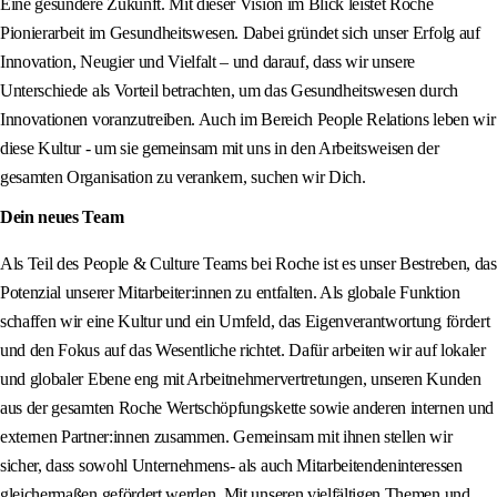
Eine gesündere Zukunft. Mit dieser Vision im Blick leistet Roche
Pionierarbeit im Gesundheitswesen. Dabei gründet sich unser Erfolg auf
Innovation, Neugier und Vielfalt – und darauf, dass wir unsere
Unterschiede als Vorteil betrachten, um das Gesundheitswesen durch
Innovationen voranzutreiben. Auch im Bereich People Relations leben wir
diese Kultur - um sie gemeinsam mit uns in den Arbeitsweisen der
gesamten Organisation zu verankern, suchen wir Dich.
Dein neues Team
Als Teil des People & Culture Teams bei Roche ist es unser Bestreben, das
Potenzial unserer Mitarbeiter:innen zu entfalten. Als globale Funktion
schaffen wir eine Kultur und ein Umfeld, das Eigenverantwortung fördert
und den Fokus auf das Wesentliche richtet. Dafür arbeiten wir auf lokaler
und globaler Ebene eng mit Arbeitnehmervertretungen, unseren Kunden
aus der gesamten Roche Wertschöpfungskette sowie anderen internen und
externen Partner:innen zusammen. Gemeinsam mit ihnen stellen wir
sicher, dass sowohl Unternehmens- als auch Mitarbeitendeninteressen
gleichermaßen gefördert werden. Mit unseren vielfältigen Themen und