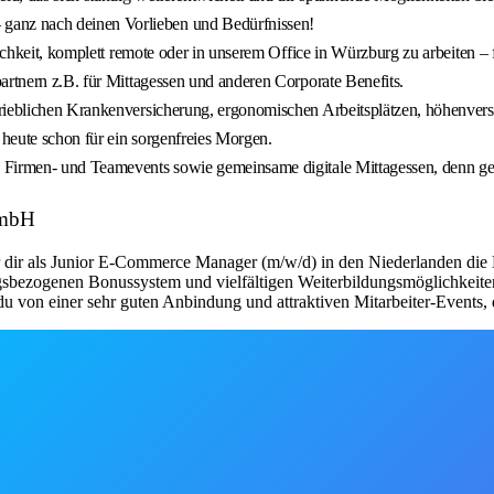
anz nach deinen Vorlieben und Bedürfnissen!
lichkeit, komplett remote oder in unserem Office in Würzburg zu arbeiten –
artnern z.B. für Mittagessen und anderen Corporate Benefits.
rieblichen Krankenversicherung, ergonomischen Arbeitsplätzen, höhenverste
 heute schon für ein sorgenfreies Morgen.
 Firmen- und Teamevents sowie gemeinsame digitale Mittagessen, denn ge
GmbH
r als Junior E-Commerce Manager (m/w/d) in den Niederlanden die Mö
ungsbezogenen Bonussystem und vielfältigen Weiterbildungsmöglichkeit
st du von einer sehr guten Anbindung und attraktiven Mitarbeiter-Event