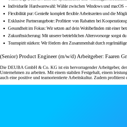
Individuelle Hardwarewahl: Wähle zwischen Windows und macOS – g
Flexibilität pur: Genieße komplett flexible Arbeitszeiten und die Mög
Exklusive Partnerangebote: Profitiere von Rabatten bei Kooperationsp
Gesundheit im Fokus: Wir setzen auf dein Wohlbefinden mit einer bet
Zukunftssicherung: Mit unserer betrieblichen Altersvorsorge sorgst du
Teamspirit stärken: Wir fördern den Zusammenhalt durch regelmäßige
(Senior) Product Engineer (m/w/d) Arbeitgeber: Faaren 
Die DEUBA GmbH & Co. KG ist ein hervorragender Arbeitgeber, der di
Unternehmen zu arbeiten. Mit einem stabilen Festgehalt, einem leist
auch eine positive und teamorientierte Arbeitskultur. Zudem profitier