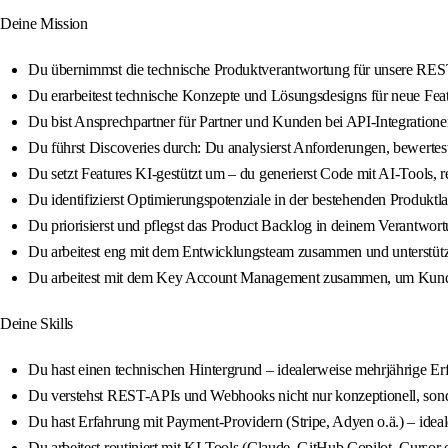
Deine Mission
Du übernimmst die technische Produktverantwortung für unsere RES
Du erarbeitest technische Konzepte und Lösungsdesigns für neue Feat
Du bist Ansprechpartner für Partner und Kunden bei API-Integratione
Du führst Discoveries durch: Du analysierst Anforderungen, bewertes
Du setzt Features KI-gestützt um – du generierst Code mit AI-Tools, rev
Du identifizierst Optimierungspotenziale in der bestehenden Produktl
Du priorisierst und pflegst das Product Backlog in deinem Verantw
Du arbeitest eng mit dem Entwicklungsteam zusammen und unterstütz
Du arbeitest mit dem Key Account Management zusammen, um Kunde
Deine Skills
Du hast einen technischen Hintergrund – idealerweise mehrjährige E
Du verstehst REST-APIs und Webhooks nicht nur konzeptionell, sonde
Du hast Erfahrung mit Payment-Providern (Stripe, Adyen o.ä.) – ideal
Du arbeitest routiniert mit KI-Tools (Claude, GitHub Copilot, Cursor