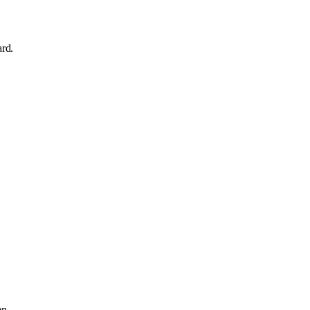
rd.
en.