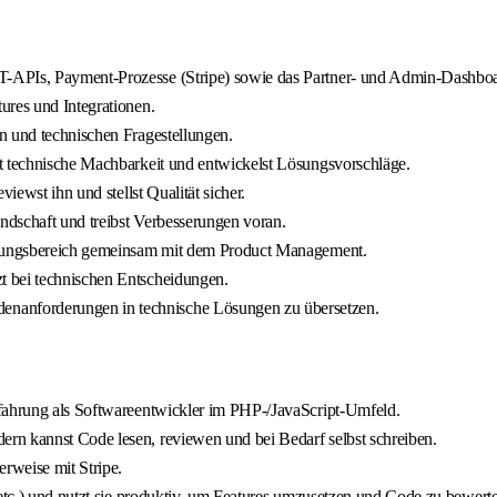
T-APIs, Payment-Prozesse (Stripe) sowie das Partner- und Admin-Dashboa
ures und Integrationen.
n und technischen Fragestellungen.
t technische Machbarkeit und entwickelst Lösungsvorschläge.
iewst ihn und stellst Qualität sicher.
andschaft und treibst Verbesserungen voran.
ortungsbereich gemeinsam mit dem Product Management.
t bei technischen Entscheidungen.
nanforderungen in technische Lösungen zu übersetzen.
rfahrung als Softwareentwickler im PHP-/JavaScript-Umfeld.
rn kannst Code lesen, reviewen und bei Bedarf selbst schreiben.
erweise mit Stripe.
 etc.) und nutzt sie produktiv, um Features umzusetzen und Code zu bewert