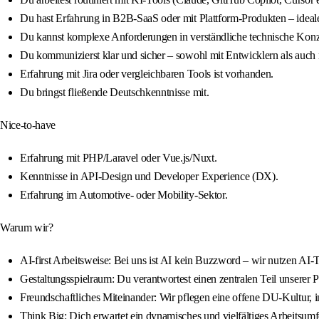
Du hast Erfahrung in B2B‑SaaS oder mit Plattform‑Produkten – ideal
Du kannst komplexe Anforderungen in verständliche technische Konz
Du kommunizierst klar und sicher – sowohl mit Entwicklern als auch
Erfahrung mit Jira oder vergleichbaren Tools ist vorhanden.
Du bringst fließende Deutschkenntnisse mit.
Nice-to-have
Erfahrung mit PHP/Laravel oder Vue.js/Nuxt.
Kenntnisse in API-Design und Developer Experience (DX).
Erfahrung im Automotive‑ oder Mobility‑Sektor.
Warum wir?
AI-first Arbeitsweise: Bei uns ist AI kein Buzzword – wir nutzen AI-To
Gestaltungsspielraum: Du verantwortest einen zentralen Teil unserer P
Freundschaftliches Miteinander: Wir pflegen eine offene DU‑Kultur,
Think Big: Dich erwartet ein dynamisches und vielfältiges Arbeitsumfe