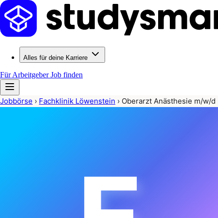
Alles für deine Karriere
Für Arbeitgeber
Job finden
Jobbörse
›
Fachklinik Löwenstein
›
Oberarzt Anästhesie m/w/d
F