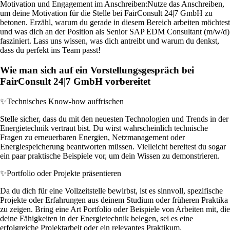
Motivation und Engagement im Anschreiben:
Nutze das Anschreiben,
um deine Motivation für die Stelle bei FairConsult 24|7 GmbH zu
betonen. Erzähl, warum du gerade in diesem Bereich arbeiten möchtest
und was dich an der Position als Senior SAP EDM Consultant (m/w/d)
fasziniert. Lass uns wissen, was dich antreibt und warum du denkst,
dass du perfekt ins Team passt!
Wie man sich auf ein Vorstellungsgespräch bei
FairConsult 24|7 GmbH vorbereitet
✨
Technisches Know-how auffrischen
Stelle sicher, dass du mit den neuesten Technologien und Trends in der
Energietechnik vertraut bist. Du wirst wahrscheinlich technische
Fragen zu erneuerbaren Energien, Netzmanagement oder
Energiespeicherung beantworten müssen. Vielleicht bereitest du sogar
ein paar praktische Beispiele vor, um dein Wissen zu demonstrieren.
✨
Portfolio oder Projekte präsentieren
Da du dich für eine Vollzeitstelle bewirbst, ist es sinnvoll, spezifische
Projekte oder Erfahrungen aus deinem Studium oder früheren Praktika
zu zeigen. Bring eine Art Portfolio oder Beispiele von Arbeiten mit, die
deine Fähigkeiten in der Energietechnik belegen, sei es eine
erfolgreiche Projektarbeit oder ein relevantes Praktikum.