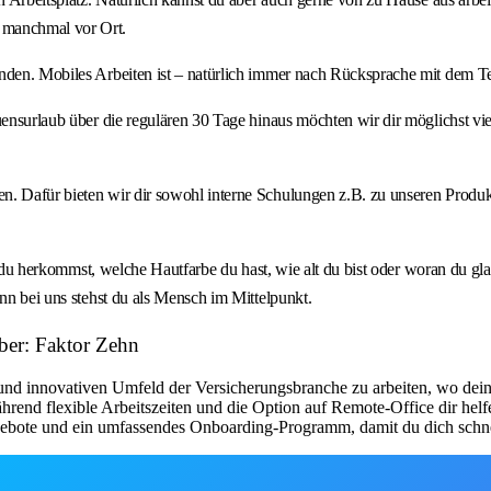
 manchmal vor Ort.
inden. Mobiles Arbeiten ist – natürlich immer nach Rücksprache mit dem T
ensurlaub über die regulären 30 Tage hinaus möchten wir dir möglichst viel
. Dafür bieten wir dir sowohl interne Schulungen z.B. zu unseren Produkt
 wo du herkommst, welche Hautfarbe du hast, wie alt du bist oder woran du 
nn bei uns stehst du als Mensch im Mittelpunkt.
ber: Faktor Zehn
 und innovativen Umfeld der Versicherungsbranche zu arbeiten, wo dei
rend flexible Arbeitszeiten und die Option auf Remote-Office dir helf
gebote und ein umfassendes Onboarding-Programm, damit du dich schnel