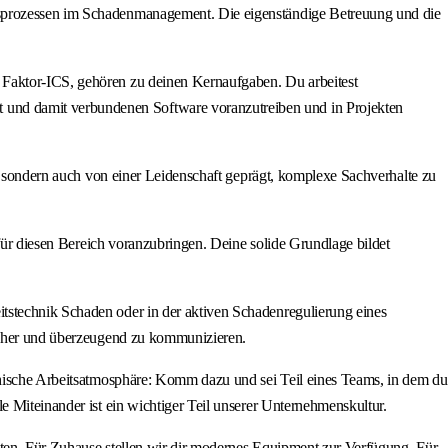
ftsprozessen im Schadenmanagement. Die eigenständige Betreuung und die
 Faktor‑ICS, gehören zu deinen Kernaufgaben. Du arbeitest
 und damit verbundenen Software voranzutreiben und in Projekten
h, sondern auch von einer Leidenschaft geprägt, komplexe Sachverhalte zu
 für diesen Bereich voranzubringen. Deine solide Grundlage bildet
tstechnik Schaden oder in der aktiven Schadenregulierung eines
sicher und überzeugend zu kommunizieren.
athische Arbeitsatmosphäre: Komm dazu und sei Teil eines Teams, in dem du
e Miteinander ist ein wichtiger Teil unserer Unternehmenskultur.
eiten. Für Zuhause stellen wir dir modernes Equipment zur Verfügung. Für