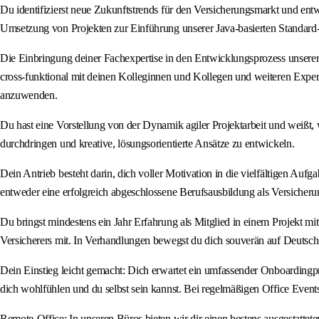
Du identifizierst neue Zukunftstrends für den Versicherungsmarkt und e
Umsetzung von Projekten zur Einführung unserer Java‑basierten Standard‑
Die Einbringung deiner Fachexpertise in den Entwicklungsprozess unserer
cross‑funktional mit deinen Kolleginnen und Kollegen und weiteren Ex
anzuwenden.
Du hast eine Vorstellung von der Dynamik agiler Projektarbeit und weißt, 
durchdringen und kreative, lösungsorientierte Ansätze zu entwickeln.
Dein Antrieb besteht darin, dich voller Motivation in die vielfältigen Auf
entweder eine erfolgreich abgeschlossene Berufsausbildung als Versiche
Du bringst mindestens ein Jahr Erfahrung als Mitglied in einem Projekt 
Versicherers mit. In Verhandlungen bewegst du dich souverän auf Deutsch 
Dein Einstieg leicht gemacht: Dich erwartet ein umfassender Onboardingpr
dich wohlfühlen und du selbst sein kannst. Bei regelmäßigen Office Events
Remote‑Office: In unseren Büros bieten wir dir einen bestens ausgestattet