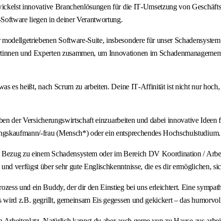
ntwickelst innovative Branchenlösungen für die IT‑Umsetzung von Geschä
Software liegen in deiner Verantwortung.
 modellgetriebenen Software‑Suite, insbesondere für unser Schadensystem
pertinnen und Experten zusammen, um Innovationen im Schadenmanagement
was es heißt, nach Scrum zu arbeiten. Deine IT‑Affinität ist nicht nur hoc
gaben der Versicherungswirtschaft einzuarbeiten und dabei innovative Ideen
rungskaufmann/-frau (Mensch*) oder ein entsprechendes Hochschulstudium.
mit Bezug zu einem Schadensystem oder im Bereich DV Koordination / Arbei
und verfügst über sehr gute Englischkenntnisse, die es dir ermöglichen, 
ozess und ein Buddy, der dir den Einstieg bei uns erleichtert. Eine symp
 wird z.B. gegrillt, gemeinsam Eis gegessen und gekickert – das humorvoll
en Arbeitsplatz. Natürlich kannst du aber auch gerne von zu Hause aus arb