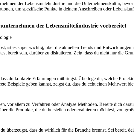
rnehmen der Lebensmittelindustrie und die Unternehmenskultur, bevor 
ionen, um spezifische Punkte in deinem Anschreiben oder Lebenslauf z
nunternehmen der Lebensmittelindustrie vorbereitet
nologie
bst, ist es super wichtig, über die aktuellen Trends und Entwicklungen 
est bereit sein, darüber zu diskutieren. Zeig, dass du nicht nur die G
, dass du konkrete Erfahrungen mitbringst. Überlege dir, welche Projekte
te Beispiele geben kannst, zeigst du, dass du echt einen Mehrwert bie
en, vor allem zu Verfahren oder Analyse-Methoden. Bereite dich darauf
über die Produkte, die du herstellen oder evaluieren möchtest, von groß
s du überzeugst, dass du wirklich für die Branche brennst. Sei bereit, d