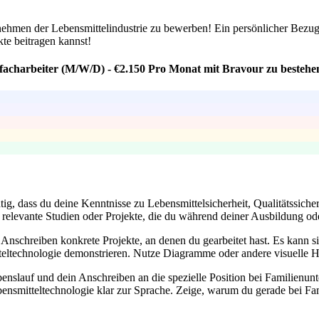
ternehmen der Lebensmittelindustrie zu bewerben! Ein persönlicher Be
te beitragen kannst!
sfacharbeiter (M/W/D) - €2.150 Pro Monat mit Bravour zu bestehe
htig, dass du deine Kenntnisse zu Lebensmittelsicherheit, Qualitätssic
relevante Studien oder Projekte, die du während deiner Ausbildung ode
nschreiben konkrete Projekte, an denen du gearbeitet hast. Es kann sic
teltechnologie demonstrieren. Nutze Diagramme oder andere visuelle Hil
nslauf und dein Anschreiben an die spezielle Position bei Familienun
bensmitteltechnologie klar zur Sprache. Zeige, warum du gerade bei Fa