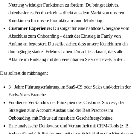
Nutzung wichtiger Funktionen zu fördern. Du bringst aktives,
datenbasiertes Feedback ein – direkt aus dem Markt von unseren
Kund:innen für unsere Produktteams und Marketing.
Customer Experience:
Du sorgst für eine nahtlose Übergabe vom
Abschluss zum Onboarding – damit der Einstieg in Famly von
Anfang an begeistert. Du stellst sicher, dass unsere Kund:innen ein
durchgängig starkes Erlebnis haben. Du achtest darauf, dass alle
Abläufe im Einklang mit den vereinbarten Service Levels laufen.
Das solltest du mitbringen:
3+ Jahre Führungserfahrung im SaaS‑CS oder Sales und/oder in der
Early‑Years Branche
Fundiertes Verständnis der Prinzipien des Customer Success, der
Strategien zum Account Ausbau und der Best Practices im
Onboarding, mit Fokus auf messbare Geschäftsergebnisse.
Eine analytische Denkweise und Vertrautheit mit CRM‑Tools (z. B.
Hubspot) und CS‑Plattformen, mit einer Erfolgsbilanz im Einsatz von