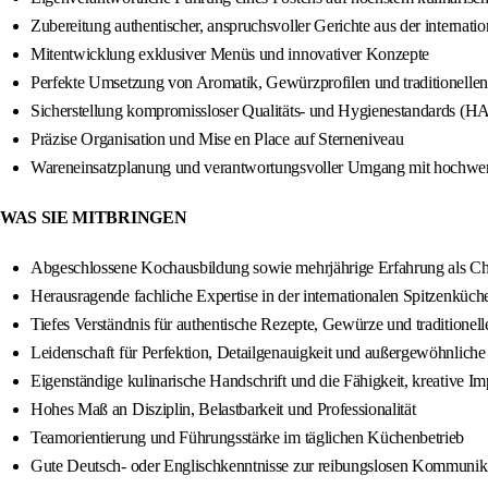
Zubereitung authentischer, anspruchsvoller Gerichte aus der internati
Mitentwicklung exklusiver Menüs und innovativer Konzepte
Perfekte Umsetzung von Aromatik, Gewürzprofilen und traditionelle
Sicherstellung kompromissloser Qualitäts- und Hygienestandards (
Präzise Organisation und Mise en Place auf Sterneniveau
Wareneinsatzplanung und verantwortungsvoller Umgang mit hochwer
WAS SIE MITBRINGEN
Abgeschlossene Kochausbildung sowie mehrjährige Erfahrung als Che
Herausragende fachliche Expertise in der internationalen Spitzenküche
Tiefes Verständnis für authentische Rezepte, Gewürze und traditionel
Leidenschaft für Perfektion, Detailgenauigkeit und außergewöhnlich
Eigenständige kulinarische Handschrift und die Fähigkeit, kreative I
Hohes Maß an Disziplin, Belastbarkeit und Professionalität
Teamorientierung und Führungsstärke im täglichen Küchenbetrieb
Gute Deutsch- oder Englischkenntnisse zur reibungslosen Kommuni