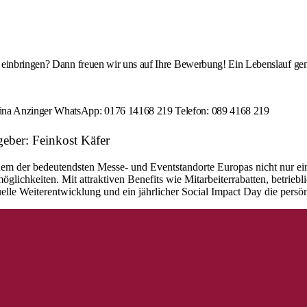
d einbringen? Dann freuen wir uns auf Ihre Bewerbung! Ein Lebenslauf ge
ina Anzinger WhatsApp: 0176 14168 219 Telefon: 089 4168 219
geber: Feinkost Käfer
inem der bedeutendsten Messe- und Eventstandorte Europas nicht nur eine
lichkeiten. Mit attraktiven Benefits wie Mitarbeiterrabatten, betriebli
lle Weiterentwicklung und ein jährlicher Social Impact Day die persönl