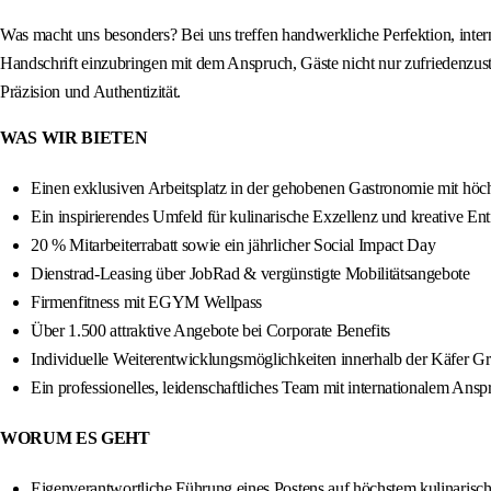
Was macht uns besonders? Bei uns treffen handwerkliche Perfektion, inter
Handschrift einzubringen mit dem Anspruch, Gäste nicht nur zufriedenzustel
Präzision und Authentizität.
WAS WIR BIETEN
Einen exklusiven Arbeitsplatz in der gehobenen Gastronomie mit höch
Ein inspirierendes Umfeld für kulinarische Exzellenz und kreative Ent
20 % Mitarbeiterrabatt sowie ein jährlicher Social Impact Day
Dienstrad-Leasing über JobRad & vergünstigte Mobilitätsangebote
Firmenfitness mit EGYM Wellpass
Über 1.500 attraktive Angebote bei Corporate Benefits
Individuelle Weiterentwicklungsmöglichkeiten innerhalb der Käfer G
Ein professionelles, leidenschaftliches Team mit internationalem Ansp
WORUM ES GEHT
Eigenverantwortliche Führung eines Postens auf höchstem kulinaris