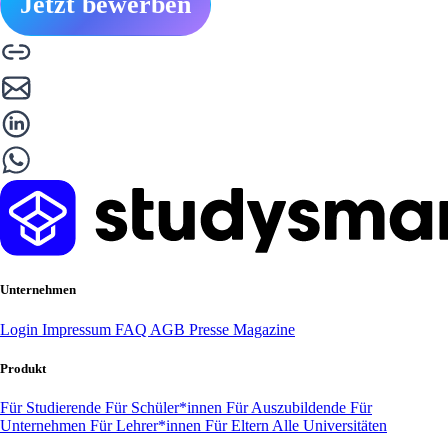
Jetzt bewerben
Unternehmen
Login
Impressum
FAQ
AGB
Presse
Magazine
Produkt
Für Studierende
Für Schüler*innen
Für Auszubildende
Für
Unternehmen
Für Lehrer*innen
Für Eltern
Alle Universitäten