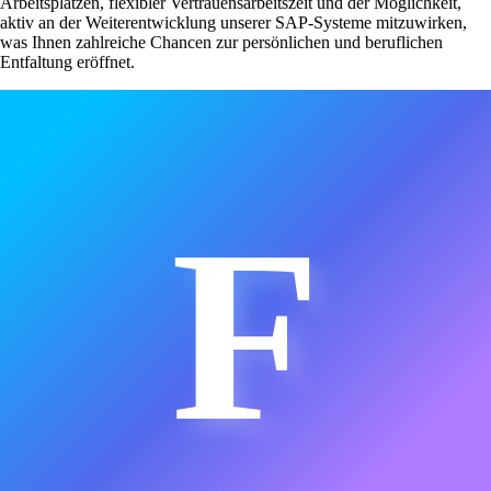
Arbeitsplätzen, flexibler Vertrauensarbeitszeit und der Möglichkeit,
aktiv an der Weiterentwicklung unserer SAP-Systeme mitzuwirken,
was Ihnen zahlreiche Chancen zur persönlichen und beruflichen
Entfaltung eröffnet.
F