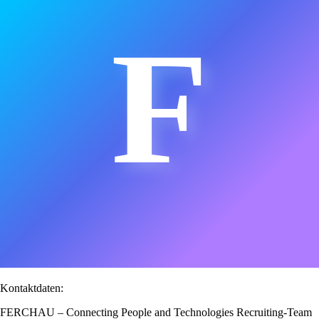
F
Kontaktdaten:
FERCHAU – Connecting People and Technologies Recruiting-Team