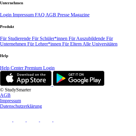
Unternehmen
Login
Impressum
FAQ
AGB
Presse
Magazine
Produkt
Für Studierende
Für Schüler*innen
Für Auszubildende
Für
Unternehmen
Für Lehrer*innen
Für Eltern
Alle Universitäten
Help
Help Center
Premium Login
© StudySmarter
AGB
Impressum
Datenschutzerklärung