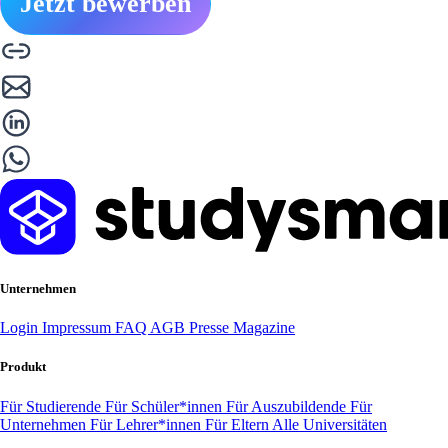
Jetzt bewerben
Unternehmen
Login
Impressum
FAQ
AGB
Presse
Magazine
Produkt
Für Studierende
Für Schüler*innen
Für Auszubildende
Für
Unternehmen
Für Lehrer*innen
Für Eltern
Alle Universitäten