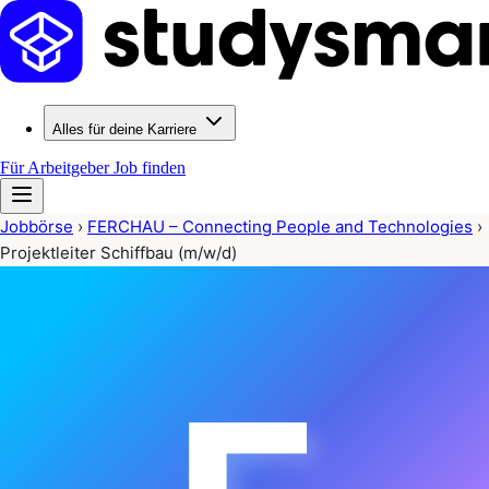
Alles für deine Karriere
Für Arbeitgeber
Job finden
Jobbörse
›
FERCHAU – Connecting People and Technologies
›
Projektleiter Schiffbau (m/w/d)