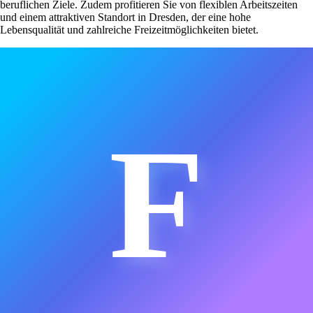
beruflichen Ziele. Zudem profitieren Sie von flexiblen Arbeitszeiten
und einem attraktiven Standort in Dresden, der eine hohe
Lebensqualität und zahlreiche Freizeitmöglichkeiten bietet.
F