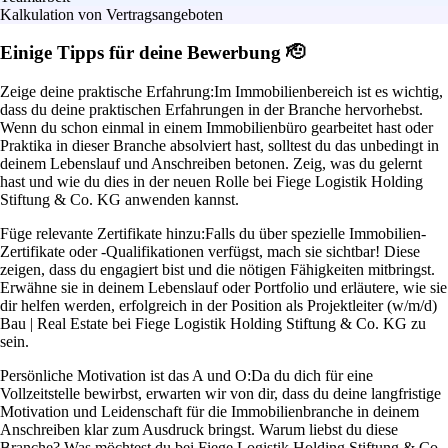
Kalkulation von Vertragsangeboten
Einige Tipps für deine Bewerbung 🫡
Zeige deine praktische Erfahrung:
Im Immobilienbereich ist es wichtig,
dass du deine praktischen Erfahrungen in der Branche hervorhebst.
Wenn du schon einmal in einem Immobilienbüro gearbeitet hast oder
Praktika in dieser Branche absolviert hast, solltest du das unbedingt in
deinem Lebenslauf und Anschreiben betonen. Zeig, was du gelernt
hast und wie du dies in der neuen Rolle bei Fiege Logistik Holding
Stiftung & Co. KG anwenden kannst.
Füge relevante Zertifikate hinzu:
Falls du über spezielle Immobilien-
Zertifikate oder -Qualifikationen verfügst, mach sie sichtbar! Diese
zeigen, dass du engagiert bist und die nötigen Fähigkeiten mitbringst.
Erwähne sie in deinem Lebenslauf oder Portfolio und erläutere, wie sie
dir helfen werden, erfolgreich in der Position als Projektleiter (w/m/d)
Bau | Real Estate bei Fiege Logistik Holding Stiftung & Co. KG zu
sein.
Persönliche Motivation ist das A und O:
Da du dich für eine
Vollzeitstelle bewirbst, erwarten wir von dir, dass du deine langfristige
Motivation und Leidenschaft für die Immobilienbranche in deinem
Anschreiben klar zum Ausdruck bringst. Warum liebst du diese
Branche? Was möchtest du bei Fiege Logistik Holding Stiftung & Co.