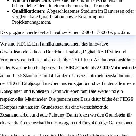
Warum dieser Job:
Gestalte die Zukunft des Bauens und
bringe deine Ideen in einem dynamischen Team ein.
Qualifikationen:
Abgeschlossenes Studium im Bauwesen oder
vergleichbare Qualifikation sowie Erfahrung im
Projektmanagement.
Das prognostizierte Gehalt liegt zwischen 55000 - 70000 € pro Jahr.
Wir sind FIEGE. Ein Familienunternehmen, das innovative
Geschäftsmodelle in den Bereichen Logistik, Digital, Real Estate und
Ventures vorantreibt - und das seit über 150 Jahren. Als Innovationsführer
in der Branche beschäftigen wir bei FIEGE mehr als 22.000 Mitarbeitende
an rund 136 Standorten in 14 Ländern. Unsere Unternehmenskultur und
der FIEGE-Erfolgsspirit machen uns einzigartig und verbinden alle unsere
Kolleginnen und Kollegen. Denn wir leben familiäre Werte und ein
respektvolles Miteinander. Die gemeinsame Basis dafür bildet der FIEGE
Kompass mit unseren Grundsätzen für eine wertschätzende
Zusammenarbeit und gute Führung. Damit legen wir den Grundstein für
eine starke Gemeinschaft heute, morgen und für zukünftige Generationen.
Wir suchen für unser Team Real Estate im Geschäftsbereich Executive