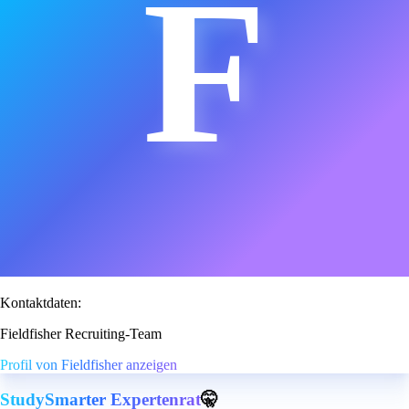
F
Kontaktdaten:
Fieldfisher Recruiting-Team
Profil von Fieldfisher anzeigen
StudySmarter Expertenrat
🤫