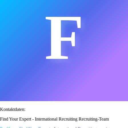
F
Kontaktdaten:
Find Your Expert - International Recruiting Recruiting-Team