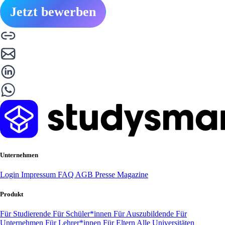
Jetzt bewerben
Unternehmen
Login
Impressum
FAQ
AGB
Presse
Magazine
Produkt
Für Studierende
Für Schüler*innen
Für Auszubildende
Für
Unternehmen
Für Lehrer*innen
Für Eltern
Alle Universitäten