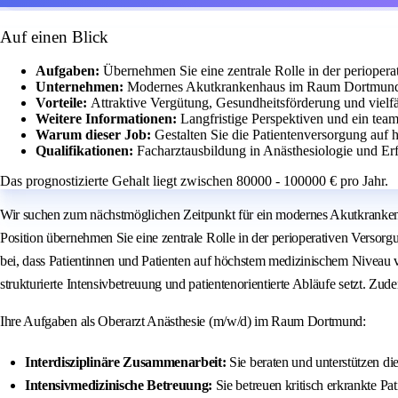
Auf einen Blick
Aufgaben:
Übernehmen Sie eine zentrale Rolle in der perioper
Unternehmen:
Modernes Akutkrankenhaus im Raum Dortmund 
Vorteile:
Attraktive Vergütung, Gesundheitsförderung und vielfä
Weitere Informationen:
Langfristige Perspektiven und ein team
Warum dieser Job:
Gestalten Sie die Patientenversorgung auf 
Qualifikationen:
Facharztausbildung in Anästhesiologie und Erf
Das prognostizierte Gehalt liegt zwischen 80000 - 100000 € pro Jahr.
Wir suchen zum nächstmöglichen Zeitpunkt für ein modernes Akutkrankenh
Position übernehmen Sie eine zentrale Rolle in der perioperativen Versorg
bei, dass Patientinnen und Patienten auf höchstem medizinischem Niveau
strukturierte Intensivbetreuung und patientenorientierte Abläufe setzt. Zu
Ihre Aufgaben als Oberarzt Anästhesie (m/w/d) im Raum Dortmund:
Interdisziplinäre Zusammenarbeit:
Sie beraten und unterstützen di
Intensivmedizinische Betreuung:
Sie betreuen kritisch erkrankte Pa