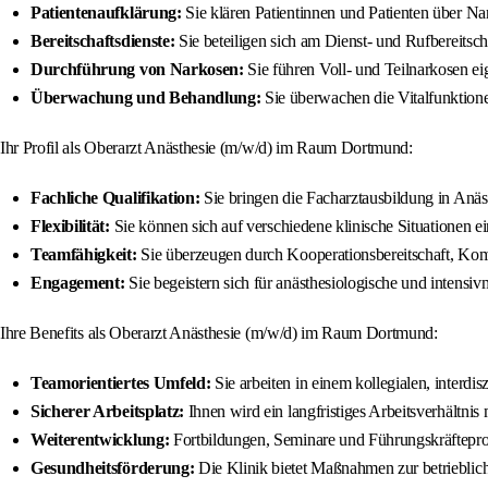
Patientenaufklärung:
Sie klären Patientinnen und Patienten über N
Bereitschaftsdienste:
Sie beteiligen sich am Dienst- und Rufbereitsch
Durchführung von Narkosen:
Sie führen Voll- und Teilnarkosen ei
Überwachung und Behandlung:
Sie überwachen die Vitalfunktione
Ihr Profil als Oberarzt Anästhesie (m/w/d) im Raum Dortmund:
Fachliche Qualifikation:
Sie bringen die Facharztausbildung in Anäst
Flexibilität:
Sie können sich auf verschiedene klinische Situationen ein
Teamfähigkeit:
Sie überzeugen durch Kooperationsbereitschaft, Kom
Engagement:
Sie begeistern sich für anästhesiologische und intens
Ihre Benefits als Oberarzt Anästhesie (m/w/d) im Raum Dortmund:
Teamorientiertes Umfeld:
Sie arbeiten in einem kollegialen, interd
Sicherer Arbeitsplatz:
Ihnen wird ein langfristiges Arbeitsverhältnis 
Weiterentwicklung:
Fortbildungen, Seminare und Führungskräftepro
Gesundheitsförderung:
Die Klinik bietet Maßnahmen zur betrieblic