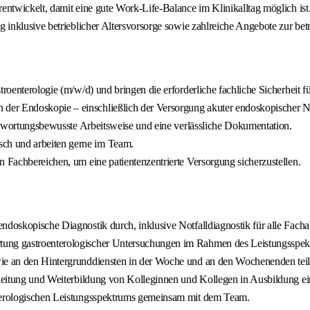
entwickelt, damit eine gute Work-Life-Balance im Klinikalltag möglich ist
g inklusive betrieblicher Altersvorsorge sowie zahlreiche Angebote zur be
roenterologie (m/w/d) und bringen die erforderliche fachliche Sicherheit fü
er Endoskopie – einschließlich der Versorgung akuter endoskopischer No
rantwortungsbewusste Arbeitsweise und eine verlässliche Dokumentation.
ch und arbeiten gerne im Team.
n Fachbereichen, um eine patientenzentrierte Versorgung sicherzustellen.
ndoskopische Diagnostik durch, inklusive Notfalldiagnostik für alle Facha
tung gastroenterologischer Untersuchungen im Rahmen des Leistungsspektr
wie an den Hintergrunddiensten in der Woche und an den Wochenenden teil
Anleitung und Weiterbildung von Kolleginnen und Kollegen in Ausbildung ei
nterologischen Leistungsspektrums gemeinsam mit dem Team.