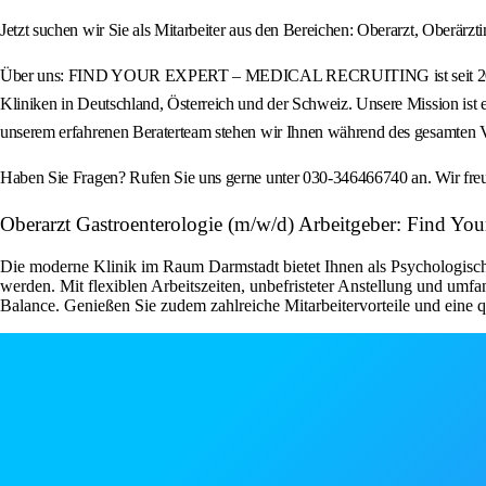
Jetzt suchen wir Sie als Mitarbeiter aus den Bereichen: Oberarzt, Oberärzti
Über uns: FIND YOUR EXPERT – MEDICAL RECRUITING ist seit 2012 eine a
Kliniken in Deutschland, Österreich und der Schweiz. Unsere Mission ist 
unserem erfahrenen Beraterteam stehen wir Ihnen während des gesamten Ve
Haben Sie Fragen? Rufen Sie uns gerne unter 030-346466740 an. Wir fre
Oberarzt Gastroenterologie (m/w/d) Arbeitgeber: Find Your
Die moderne Klinik im Raum Darmstadt bietet Ihnen als Psychologisch
werden. Mit flexiblen Arbeitszeiten, unbefristeter Anstellung und umf
Balance. Genießen Sie zudem zahlreiche Mitarbeitervorteile und eine 