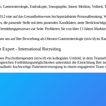
n, Gastroenterologie, Endoskopie, Sonographie, Innere Medizin, Vollzeit, Te
uf das Gesundheitswesen hochspezialisierte Personalberatung. Wir ver
es, die passende Stelle mit dem passenden Kandidaten, unter Berücksichtig
rmittlungsprozesses zur Seite. Profitieren Sie von über 13 Jahren Markt
uen uns auf Ihre Bewerbung als Oberarzt Gastroenterologie (m/w/d) im 
 Expert - International Recruiting
en Psychotherapeuten (m/w/d) ein kollegiales Umfeld, in dem Teamarb
angreichen Fortbildungsmöglichkeiten unterstützt die Einrichtung Ihre 
qualitativ hochwertige Patientenversorgung in einem engagierten Team 