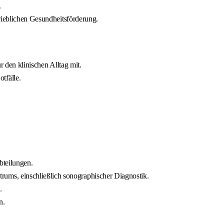
.
trieblichen Gesundheitsförderung.
r den klinischen Alltag mit.
tfälle.
bteilungen.
ums, einschließlich sonographischer Diagnostik.
.
n.