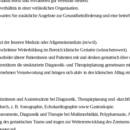
 damit Beruf und Privatleben gut vereinbar bleiben.
verhältnis in einer verlässlichen Organisation.
arten Sie zusätzliche Angebote zur Gesundheitsförderung und eine betrieb
arzt der Inneren Medizin oder Allgemeinmedizin (m/w/d).
eschrittene Weiterbildung im Bereich klinische Geriatrie (wünschenswert).
bider älterer Patientinnen und Patienten mit und denken geriatrisch über 
nterstützen die strukturierte Diagnostik- und Therapieplanung gemeinsam m
ernehmen Verantwortung und bringen sich aktiv in den klinischen Alltag ei
zärztinnen und Assistenzärzte bei Diagnostik, Therapieplanung und -durchf
urch, z. B. Sonographie, Echokardiographie sowie Gastroskopie.
ie Assessments, Diagnostik und Therapie bei Multimorbidität, Polypharmazie
ng des geriatrischen Teams und tragen zur Weiterentwicklung des Zentrums 
sten teil.