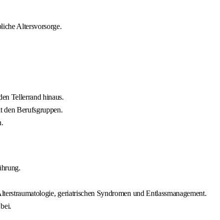
liche Altersvorsorge.
den Tellerrand hinaus.
it den Berufsgruppen.
n.
ührung.
, Alterstraumatologie, geriatrischen Syndromen und Entlassmanagement.
bei.