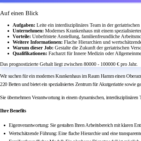
Auf einen Blick
Aufgaben:
Leite ein interdisziplinäres Team in der geriatrische
Unternehmen:
Modernes Krankenhaus mit einem spezialisierten
Vorteile:
Unbefristete Anstellung, familienfreundliche Arbeitsmo
Weitere Informationen:
Flache Hierarchien und wertschätzende
Warum dieser Job:
Gestalte die Zukunft der geriatrischen Ver
Qualifikationen:
Facharzt für Innere Medizin oder Allgemeinmed
Das prognostizierte Gehalt liegt zwischen 80000 - 100000 € pro Jahr.
Wir suchen für ein modernes Krankenhaus im Raum Hamm einen Oberarzt Ger
220 Betten und bietet ein spezialisiertes Zentrum für Akutgeriatrie sowie ge
Sie übernehmen Verantwortung in einem dynamischen, interdisziplinären T
Ihre Benefits
Eigenverantwortung: Sie gestalten Ihren Arbeitsbereich mit klaren 
Wertschätzende Führung: Eine flache Hierarchie und eine transparente