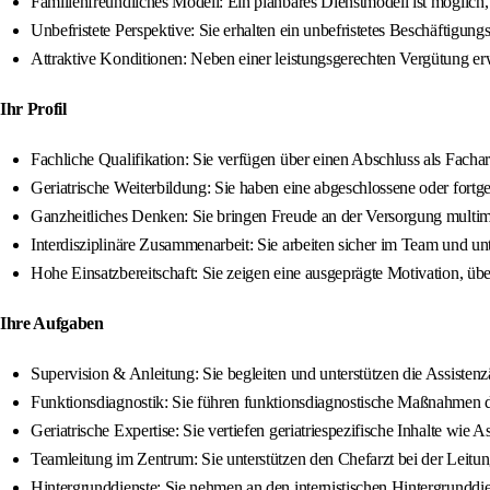
Familienfreundliches Modell: Ein planbares Dienstmodell ist möglich,
Unbefristete Perspektive: Sie erhalten ein unbefristetes Beschäftigungs
Attraktive Konditionen: Neben einer leistungsgerechten Vergütung erw
Ihr Profil
Fachliche Qualifikation: Sie verfügen über einen Abschluss als Fach
Geriatrische Weiterbildung: Sie haben eine abgeschlossene oder fortg
Ganzheitliches Denken: Sie bringen Freude an der Versorgung multimor
Interdisziplinäre Zusammenarbeit: Sie arbeiten sicher im Team und u
Hohe Einsatzbereitschaft: Sie zeigen eine ausgeprägte Motivation, üb
Ihre Aufgaben
Supervision & Anleitung: Sie begleiten und unterstützen die Assisten
Funktionsdiagnostik: Sie führen funktionsdiagnostische Maßnahmen d
Geriatrische Expertise: Sie vertiefen geriatriespezifische Inhalte w
Teamleitung im Zentrum: Sie unterstützen den Chefarzt bei der Leitu
Hintergrunddienste: Sie nehmen an den internistischen Hintergrunddien