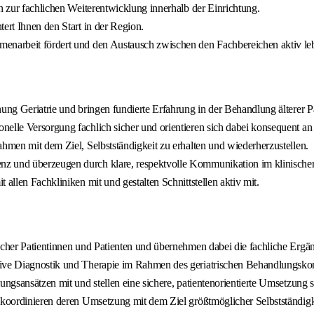
n zur fachlichen Weiterentwicklung innerhalb der Einrichtung.
ert Ihnen den Start in der Region.
menarbeit fördert und den Austausch zwischen den Fachbereichen aktiv leb
ung Geriatrie und bringen fundierte Erfahrung in der Behandlung älterer Pa
nelle Versorgung fachlich sicher und orientieren sich dabei konsequent an
ahmen mit dem Ziel, Selbstständigkeit zu erhalten und wiederherzustellen.
z und überzeugen durch klare, respektvolle Kommunikation im klinischen
allen Fachkliniken mit und gestalten Schnittstellen aktiv mit.
ischer Patientinnen und Patienten und übernehmen dabei die fachliche Erg
tive Diagnostik und Therapie im Rahmen des geriatrischen Behandlungsko
ungsansätzen mit und stellen eine sichere, patientenorientierte Umsetzung s
 koordinieren deren Umsetzung mit dem Ziel größtmöglicher Selbstständigk