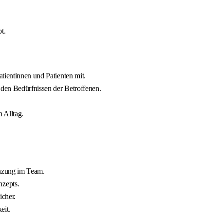
t.
tientinnen und Patienten mit.
 den Bedürfnissen der Betroffenen.
 Alltag.
änzung im Team.
nzepts.
icher.
eit.