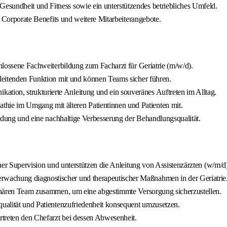
esundheit und Fitness sowie ein unterstützendes betriebliches Umfeld.
g, Corporate Benefits und weitere Mitarbeiterangebote.
chlossene Fachweiterbildung zum Facharzt für Geriatrie (m/w/d).
 leitenden Funktion mit und können Teams sicher führen.
ion, strukturierte Anleitung und ein souveränes Auftreten im Alltag.
ie im Umgang mit älteren Patientinnen und Patienten mit.
bildung und eine nachhaltige Verbesserung der Behandlungsqualität.
cher Supervision und unterstützen die Anleitung von Assistenzärzten (w/m/d
wachung diagnostischer und therapeutischer Maßnahmen in der Geriatrie
plinären Team zusammen, um eine abgestimmte Versorgung sicherzustellen.
qualität und Patientenzufriedenheit konsequent umzusetzen.
ertreten den Chefarzt bei dessen Abwesenheit.