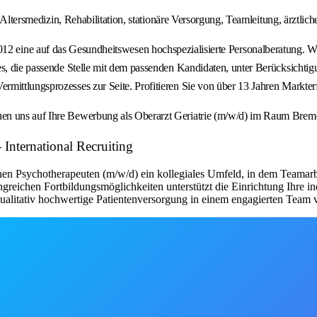
, Altersmedizin, Rehabilitation, stationäre Versorgung, Teamleitung, ärztlic
f das Gesundheitswesen hochspezialisierte Personalberatung. Wir verm
es, die passende Stelle mit dem passenden Kandidaten, unter Berücksichtig
rmittlungsprozesses zur Seite. Profitieren Sie von über 13 Jahren Markt
uen uns auf Ihre Bewerbung als Oberarzt Geriatrie (m/w/d) im Raum Brem
 International Recruiting
en Psychotherapeuten (m/w/d) ein kollegiales Umfeld, in dem Teamarb
angreichen Fortbildungsmöglichkeiten unterstützt die Einrichtung Ihre 
qualitativ hochwertige Patientenversorgung in einem engagierten Team 