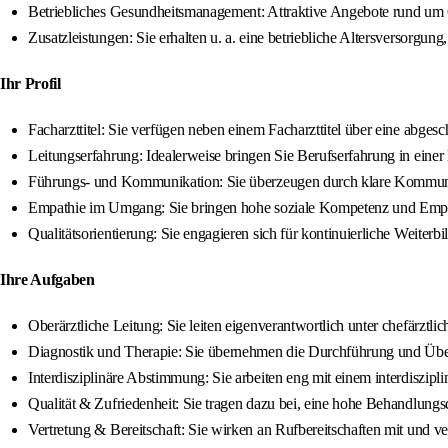
Betriebliches Gesundheitsmanagement: Attraktive Angebote rund um G
Zusatzleistungen: Sie erhalten u. a. eine betriebliche Altersversorgun
Ihr Profil
Facharzttitel: Sie verfügen neben einem Facharzttitel über eine abges
Leitungserfahrung: Idealerweise bringen Sie Berufserfahrung in einer
Führungs- und Kommunikation: Sie überzeugen durch klare Kommunikat
Empathie im Umgang: Sie bringen hohe soziale Kompetenz und Empath
Qualitätsorientierung: Sie engagieren sich für kontinuierliche Weiter
Ihre Aufgaben
Oberärztliche Leitung: Sie leiten eigenverantwortlich unter chefärztli
Diagnostik und Therapie: Sie übernehmen die Durchführung und Über
Interdisziplinäre Abstimmung: Sie arbeiten eng mit einem interdiszi
Qualität & Zufriedenheit: Sie tragen dazu bei, eine hohe Behandlungs
Vertretung & Bereitschaft: Sie wirken an Rufbereitschaften mit und v