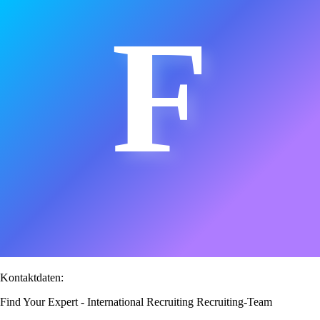
F
Kontaktdaten:
Find Your Expert - International Recruiting Recruiting-Team