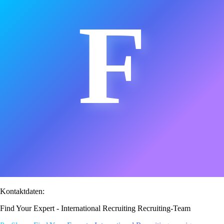
F
Kontaktdaten:
Find Your Expert - International Recruiting Recruiting-Team